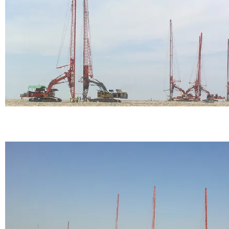
Mubarak Al Causeway Seaport