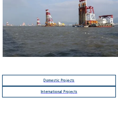
HKIA 3RS
Domestic Projects
International Projects
Head Office & Factory
93 Second Floor of Gaetae-gil, Iseo-myeon, Wanju-gun,