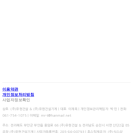
Jeollabuk-do, Republic of Korea(Yuhyun Costruction)
Tel: +82-63-222-9340 | Fax: +82-63-222-9342
5, Singeumsandan 4-gil, Okgok-myeon, Gwangyang-si,
Jeollanam-do, Republic of Korea(Mirae Tech)
Tel: +82-61-772-1075 | Fax: +82-61-772-1072 | E-mail: mr-
t@hanmail.net
Copyright © 2020 Yuhyun Construction Co.,Ltd. & Mirae Tech
Co.,Ltd. All Rights Reserved
이용약관
개인정보처리방침
사업자정보확인
상호: (주)유현건설 & (주)유현건설기계 | 대표: 이재옥 | 개인정보관리책임자: 박 민 | 전화:
061-754-1075 | 이메일: mr-t@hanmail.net
주소: 전라북도 부안군 부안읍 용암로 66 (주)유현건설 & 전라남도 순천시 서면 산단2길 85
공장 (주)유현건설기계 | 사업자등록번호:
285-86-00793
| 호스팅제공자: (주)식스샵