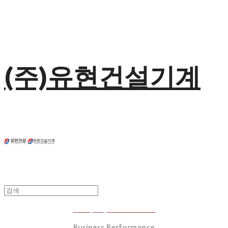
(주)유현건설기계
Company Introduction
Business Performance