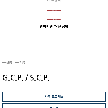
사업분야
고객센터
연약지반 개량 공법
국내 주요공사실적현황
해외 주요공사실적현황
해외 포토갤러리
무진동 · 무소음
G.C.P. / S.C.P.
시공 프로세스