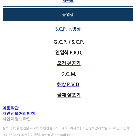
제원표
동영상
S.C.P. 동영상
G.C.P. / S.C.P.
인입식 P.B.D.
오거 천공기
D.C.M.
해상 P.V.D.
골재 살포기
이용약관
개인정보처리방침
사업자정보확인
상호: (주)유현건설 & (주)유현건설기계 | 대표: 이재옥 | 개인정보관리책임자: 박 민 | 전화:
061-754-1075 | 이메일: mr-t@hanmail.net