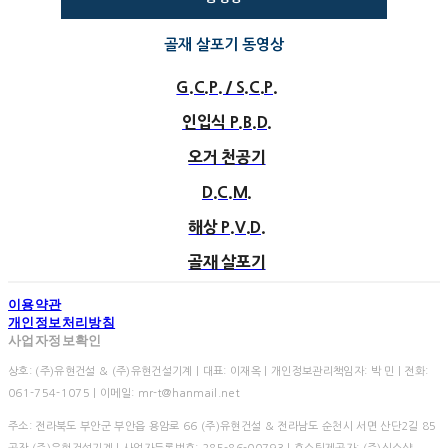
골재 살포기 동영상
G.C.P. / S.C.P.
인입식 P.B.D.
오거 천공기
D.C.M.
해상 P.V.D.
골재 살포기
이용약관
개인정보처리방침
사업자정보확인
상호: (주)유현건설 & (주)유현건설기계 | 대표: 이재옥 | 개인정보관리책임자: 박 민 | 전화:
061-754-1075 | 이메일: mr-t@hanmail.net
주소: 전라북도 부안군 부안읍 용암로 66 (주)유현건설 & 전라남도 순천시 서면 산단2길 85