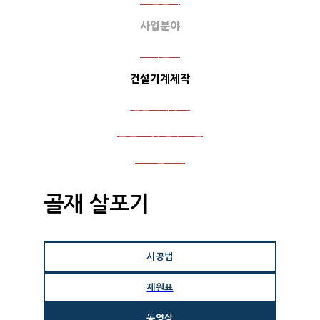
사업분야
고객센터
건설기계제작
건설기계정비
플
랜트 및 철구조물
포토갤러리
골재 살포기
시공법
제원표
동영상